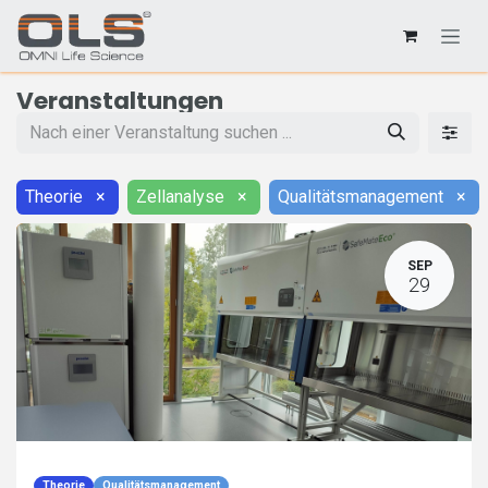
Veranstaltungen
Theorie
×
Zellanalyse
×
Qualitätsmanagement
×
SEP
29
Theorie
Qualitätsmanagement