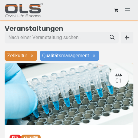
Veranstaltungen
Zellkultur
×
Qualitätsmanagement
×
JAN
01
PCR
Zellkultur