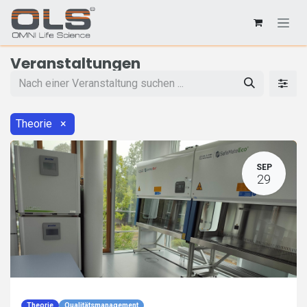
Veranstaltungen
Theorie
×
SEP
29
Theorie
Qualitätsmanagement