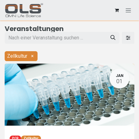
Veranstaltungen
Zellkultur
×
JAN
01
PCR
Zellkultur