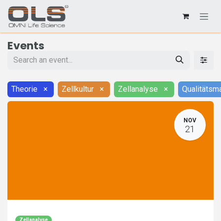
Events
Theorie
×
Zellkultur
×
Zellanalyse
×
Qualitäts
NOV
21
Zellanalyse