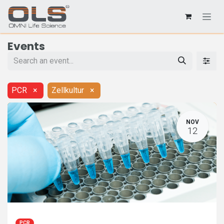
Events
PCR
×
Zellkultur
×
NOV
12
PCR