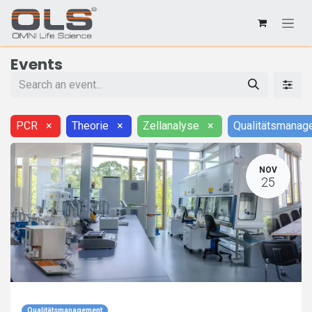
Events
PCR
×
Theorie
×
Zellanalyse
×
Qualitätsmanag
NOV
25
Qualitätsmanagement