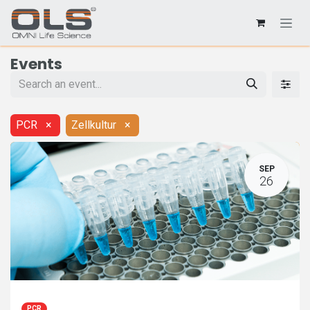
Events
PCR
×
Zellkultur
×
SEP
26
PCR