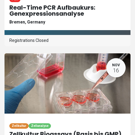
Real-Time PCR Aufbaukurs:
Genexpressionsanalyse
Bremen
,
Germany
Registrations Closed
NOV
16
Zellkultur
Zellanalyse
Zellkultur Bioassays (Basis bis GMP)