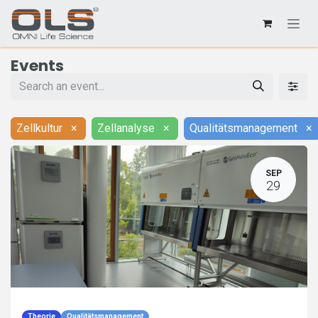
Events
Zellkultur
×
Zellanalyse
×
Qualitätsmanagement
×
SEP
29
Theorie
Qualitätsmanagement