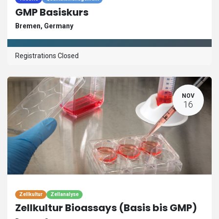
GMP Basiskurs
Bremen
,
Germany
Registrations Closed
NOV
16
Zellkultur
Zellanalyse
Zellkultur Bioassays (Basis bis GMP)