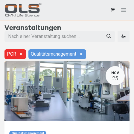
Veranstaltungen
PCR
×
Qualitätsmanagement
×
NOV
25
Qualitätsmanagement