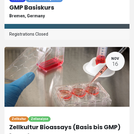
GMP Basiskurs
Bremen
,
Germany
Registrations Closed
NOV
16
Zellkultur
Zellanalyse
Zellkultur Bioassays (Basis bis GMP)