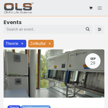
Events
Theorie
×
Zellkultur
×
SEP
29
Theorie
Qualitätsmanagement